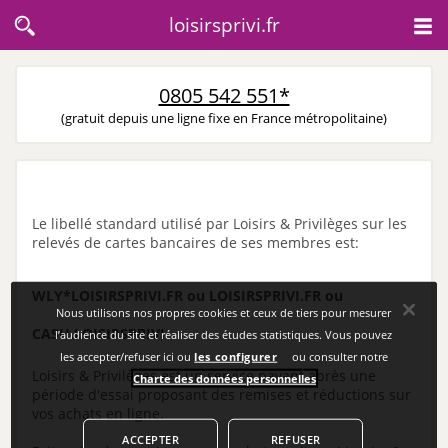
loisirsprivi.fr
0805 542 551*
(gratuit depuis une ligne fixe en France métropolitaine)
Le libellé standard utilisé par Loisirs & Privilèges sur les
relevés de cartes bancaires de ses membres est:
WLY*LOISIRSPRIVI.FR ou
LOISIRSPRIVI.FR ou
Nous utilisons nos propres cookies et ceux de tiers pour mesurer
CASH.LOISIRSPRIVI
l’audience du site et réaliser des études statistiques. Vous pouvez
les accepter/refuser ici ou
les configurer
ou consulter notre
Loisirs & Privilèges est un service payant après une
Charte des données personnelles
.
période d'essai proposant des remises et réductions sur
vos achats en ligne.
ACCEPTER
REFUSER