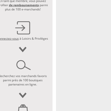
En tant que membre, vous pouvez
rofiter
de remboursements
parmi
plus de 100 e-marchands!
nnectez-vous
à Loisirs & Privilèges
Recherchez vos marchands favoris
parmi près de 100 boutiques
partenaires en ligne.