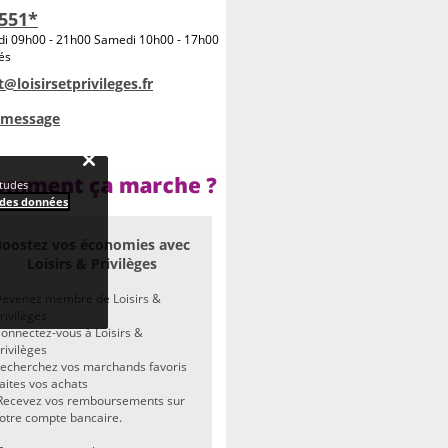
 551*
edi 09h00 - 21h00 Samedi 10h00 - 17h00
iés
t@loisirsetprivileges.fr
 message
études
 des données
Boostez vos économies avec
Loisirs & Privilèges
evenez membre de Loisirs &
rivilèges
onnectez-vous à Loisirs &
rivilèges
echerchez vos marchands favoris
aites vos achats
ecevez vos remboursements sur
otre compte bancaire.