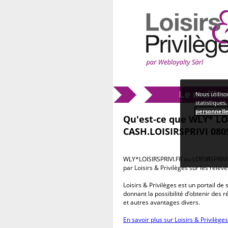
Home
>> Qu'est-ce que WLY* LOISIRS
Nous utiliso
statistiques
personnell
Qu'est-ce que WLY* LO
CASH.LOISIRSPRIVI 0805
WLY*LOISIRSPRIVI.FR
ou LOISIRSPRIVI
par Loisirs & Privilèges sur les rele
Loisirs & Privilèges est un portail d
donnant la possibilité d’obtenir des
et autres avantages divers.
En savoir plus sur Loisirs & Privilèges