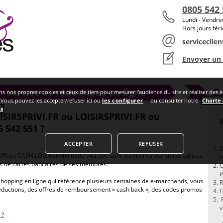
0805 542
Lundi - Vendr
Hors jours fér
serviceclien
Envoyer un
PRIVI.FR ou LOISIRSPRIVI.FR ou CASH.LOISIRSPRIVI 0805 542 551 ?
ns nos propres cookies et ceux de tiers pour mesurer l’audience du site et réaliser des 
. Vous pouvez les accepter/refuser ici ou
les configurer
ou consulter notre
Charte
es
.
ISIRSPRIVI.FR ou LOISIRSPRIVI.FR ou
 542 551 ?
ACCEPTER
REFUSER
D
.FR ou CASH.LOISIRSPRIVI
0805 542 551 sont les libellés standards utilisés
P
vés de cartes bancaires de ses membres.
C
P
e shopping en ligne qui référence plusieurs centaines de e-marchands, vous
R
 réductions, des offres de remboursement « cash back », des codes promos
F
R
v
 ?