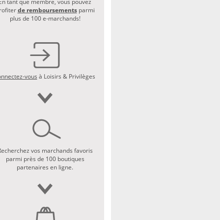
En tant que membre, vous pouvez
rofiter
de remboursements
parmi
plus de 100 e-marchands!
nnectez-vous
à Loisirs & Privilèges
Recherchez vos marchands favoris
parmi près de 100 boutiques
partenaires en ligne.