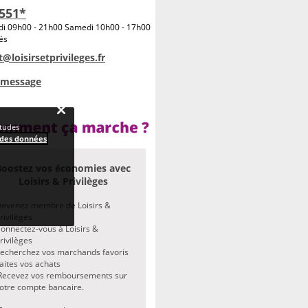
 551*
edi 09h00 - 21h00 Samedi 10h00 - 17h00
iés
t@loisirsetprivileges.fr
 message
études
 des données
Boostez vos économies avec
Loisirs & Privilèges
evenez membre de Loisirs &
rivilèges
onnectez-vous à Loisirs &
rivilèges
echerchez vos marchands favoris
aites vos achats
ecevez vos remboursements sur
otre compte bancaire.