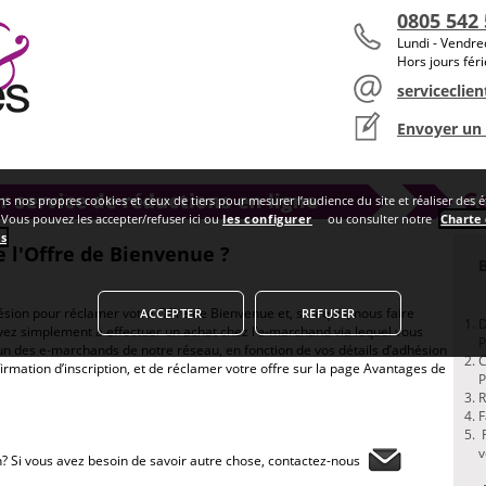
0805 542
Lundi - Vendr
Hors jours fér
serviceclien
Envoyer un
fre de Bienvenue ?
ns nos propres cookies et ceux de tiers pour mesurer l’audience du site et réaliser des 
. Vous pouvez les accepter/refuser ici ou
les configurer
ou consulter notre
Charte
es
.
 l'Offre de Bienvenue ?
sion pour réclamer votre Offre de Bienvenue et, si requis, nous faire
ACCEPTER
REFUSER
D
s avez simplement à effectuer un achat chez l’e-marchand via lequel vous
P
un des e-marchands de notre réseau, en fonction de vos détails d’adhésion
C
rmation d’inscription, et de réclamer votre offre sur la page Avantages de
P
R
F
R
v
? Si vous avez besoin de savoir autre chose, contactez-nous