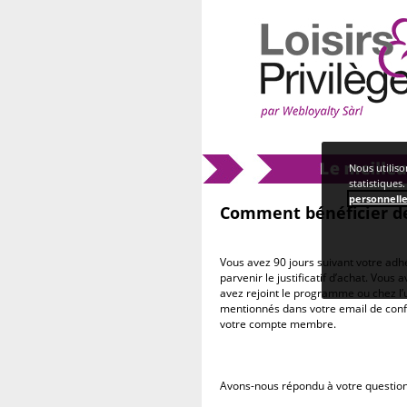
Home
>> Comment bénéficier de l'Of
Nous utiliso
statistiques
personnell
Comment bénéficier de
Vous avez 90 jours suivant votre adhé
parvenir le justificatif d’achat. Vou
avez rejoint le programme ou chez l’
mentionnés dans votre email de confi
votre compte membre.
Avons-nous répondu à votre question